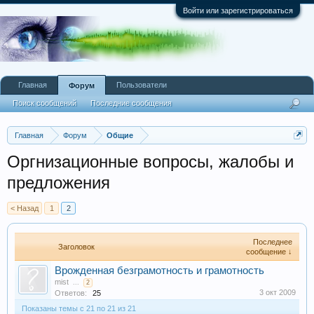
Войти или зарегистрироваться
Главная
Пользователи
Форум
Поиск сообщений
Последние сообщения
Главная
Форум
Общие
Оргнизационные вопросы, жалобы и
предложения
< Назад
1
2
Последнее
Заголовок
сообщение ↓
Врожденная безграмотность и грамотность
mist
...
2
3 окт 2009
Ответов:
25
Показаны темы с 21 по 21 из 21