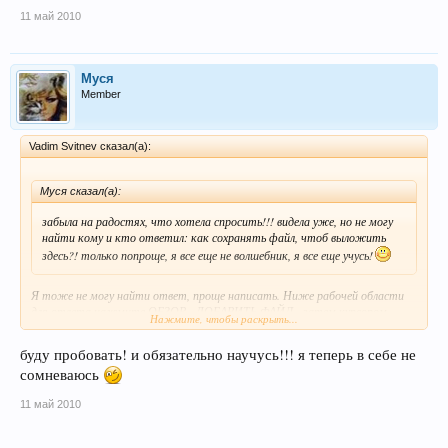
11 май 2010
Муся
Member
Vadim Svitnev сказал(а):
Муся сказал(а):
забыла на радостях, что хотела спросить!!! видела уже, но не могу
найти кому и кто ответил: как сохранять файл, чтоб выложить
здесь?! только попроще, я все еще не волшебник, я все еще учусь!
Я тоже не могу найти ответ, проще написать. Ниже рабочей области
для ответа нажмите ОБЗОР - ДОБАВИТЬ ФАЙЛ - затем курсором
Нажмите, чтобы раскрыть...
указываете место в тексте куда вставлять файл, затем -ВСТАВИТЬ В
ТЕКСТ. Вот и всё. Аудио файлы можно вставлять только с расширением
буду пробовать! и обязательно научусь!!! я теперь в себе не
.mp3, а для этого откройте свой файл звуковым редактором Adobe
сомневаюсь
Audition 3.0, или иным (обычно по умолчанию формат .wav файлов) и
сохраните как mp3.
11 май 2010