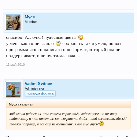
Муся
Member
спасибо, Аллочка! чудесные цветы
у меня как-то не вышло
сохранять так я умею, но вот
программа что-то написала про формат, который она не
поддерживает, и не пустилааааааа....
11 май 2010
Vadim Svitnev
Administrator
Команда форума
Муся сказал(а):
забыла на радостях, что хотела спросить!!! видела уже, но не могу
найти кому и кто ответил: как сохранять файл, чтоб выложить здесь?!
только попроще, я все еще не волшебник, я все еще учусь!