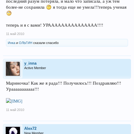
последний разум потеряла, и мало что записала, а уж тем
более-не сохранила
я тогда еще не умела!!!теперь ученая
теперь и я с вами! УРААААААААААААААА!!!!
11 май 2010
Инка
и
ОЛЬГИН
сказали спасибо
y_inna
Active Member
Мариночка! Как же я рада!!! Получилось!!! Поздравляю!!!
Урааааааааааа!!!
11 май 2010
Alex72
New Member