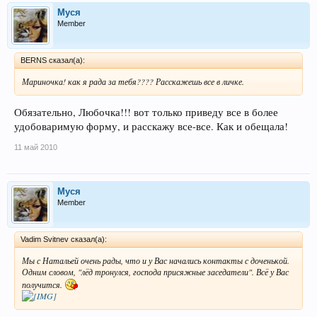
Муся
Member
BERNS сказал(а):
Мариночка! как я рада за тебя???? Расскажешь все в личке.
Обязательно, Любочка!!! вот только приведу все в более
удобоваримую форму, и расскажу все-все. Как и обещала!
11 май 2010
Муся
Member
Vadim Svitnev сказал(а):
Мы с Натальей очень рады, что и у Вас начались контакты с доченькой.
Одним словом, "лёд тронулся, господа присяжные заседатели". Всё у Вас
получится.