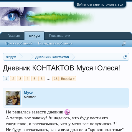
Войти или зарегистрироваться
Главная
Пользователи
Форум
Поиск сообщений
Последние сообщения
Форум
...
Дневники контактов
Дневник КОНТАКТОВ Муся+Олеся!
1
2
3
4
5
6
→
18
Вперёд >
Муся
Member
Не решалась завести дневник
А теперь вот завожу!!!и надеюсь, что буду вести его
ежедневно, и рассказывать, что у меня все получилось!!!
Не буду рассказывать, как я вела долгие и "кровопролитные"