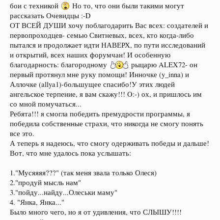
бои с техникой
Но то, что они были такими могут
рассказать Очевидцы :-D
ОТ ВСЕЙ ДУШИ хочу поблагодарить Вас всех: создателей и
первопроходцев- семью Свитневых, всех, кто когда-либо
пытался и продолжает идти НАВЕРХ, по пути исследований
и открытий, всех наших форумчан! И особенную
благодарность: благородному
рыцарю ALEX72- он
первый протянул мне руку помощи! Инночке (y_inna) и
Аллочке (allya1)-большущее спасибо!У этих людей
ангельское терпение, я вам скажу!!! O:-) ох, и пришлось им
со мной помучаться...
Ребята!!! я смогла победить премудрости программы, я
победила собственные страхи, что никогда не смогу понять
все это.
А теперь я надеюсь, что смогу одерживать победы и дальше!
Вот, что мне удалось пока услышать:
1."Мусяяяя???" (так меня звала только Олеся)
2."продуй мысль нам"
3."пойду...найду...Олеськи маму"
4. "Янка, Янка..."
Было много чего, но я от удивления, что СЛЫШУ!!!!