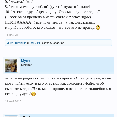
8. "молись" (м.г)
9. "мою мамочку люблю" (густой мужской голос)
10. "Александру...Адександру, Олеська слушает здесь"
(Олеся была крещена в честь святой Александры)
РЕБЯТААААА!!! все получилось...я так счастлива...
и прибью любого, кто скажет, что все это не правда
11 май 2010
Инка
,
тигрюша
и
ОЛЬГИН
сказали спасибо.
Муся
Member
забыла на радостях, что хотела спросить!!! видела уже, но не
могу найти кому и кто ответил: как сохранять файл, чтоб
выложить здесь?! только попроще, я все еще не волшебник, я
все еще учусь!
11 май 2010