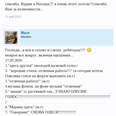
спасибо, Вадим и Наташа!!! я очень этого хотела!!!спасибо
Вам за возможности...
11 май 2010
Муся
Member
Господи...я вся в соплях и слезах, ребятаааа!!!!
мокрое все вокруг, включая наушники...
17.05.2010
1."здесь друзъя" (молодой мужской голос)
2. "хорошие стихи, отличная работа!!!" (я сегодня хотела
Олесины стихи на форум выложить (м.г)
3."отличная работа!" (ж.г)
4.музыка фоном, на фоне музыки "отличная"
5." мааам" (с растяжкой так...УЗНАЮ ОЛЕСИН
ГОЛОС!!!!!!!!!!!!!!!!!!!!!!!!!!!!!!!!!!!!!!!!!!!!!!!!!!!!!!!!!!!!!!!!!!!!!!!
)
6 "Марина здесь" (м.г)
7. "Говориии!" СНОВА ОЛЕСЯ!!!!!!!!!!!!!!