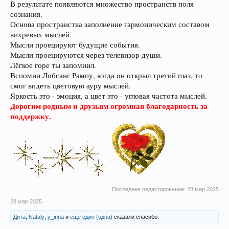
В результате появляются множество пространств поля
сознания.
Основа пространства заполнение гармоническим составом
вихревых мыслей.
Мысли проецируют будущие события.
Мысли проецируются через телевизор души.
Лёгкое горе ты запомнил.
Вспомни Лобсанг Рампу, когда он открыл третий глаз, то
смог видеть цветовую ауру мыслей.
Яркость это - эмоция, а цвет это - угловая частота мыслей.
Дорогим родным и друзьям огромная благодарность за
поддержку.
Последнее редактирование:
28 мар 2025
28 мар 2025
Дита
,
Nataly
,
y_inna
и
ещё один (одна)
сказали спасибо.