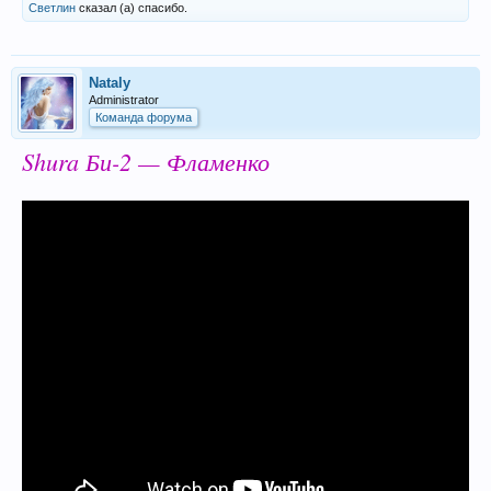
Светлин
сказал (а) спасибо.
Nataly
Administrator
Команда форума
Shura Би-2 — Фламенко