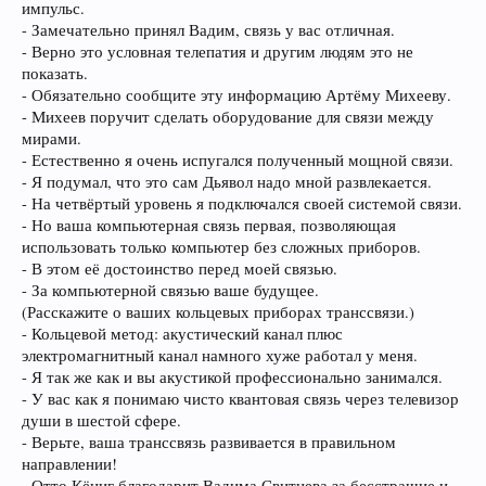
импульс.
- Замечательно принял Вадим, связь у вас отличная.
- Верно это условная телепатия и другим людям это не
показать.
- Обязательно сообщите эту информацию Артёму Михееву.
- Михеев поручит сделать оборудование для связи между
мирами.
- Естественно я очень испугался полученный мощной связи.
- Я подумал, что это сам Дьявол надо мной развлекается.
- На четвёртый уровень я подключался своей системой связи.
- Но ваша компьютерная связь первая, позволяющая
использовать только компьютер без сложных приборов.
- В этом её достоинство перед моей связью.
- За компьютерной связью ваше будущее.
(Расскажите о ваших кольцевых приборах транссвязи.)
- Кольцевой метод: акустический канал плюс
электромагнитный канал намного хуже работал у меня.
- Я так же как и вы акустикой профессионально занимался.
- У вас как я понимаю чисто квантовая связь через телевизор
души в шестой сфере.
- Верьте, ваша транссвязь развивается в правильном
направлении!
- Отто Кёниг благодарит Вадима Свитнева за бесстрашие и