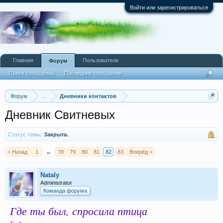
Войти или зарегистрироваться
Главная
Пользователи
Форум
Поиск сообщений
Последние сообщения
Форум
...
Дневники контактов
Дневник Cвитневых
Статус темы:
Закрыта.
< Назад
1
←
78
79
80
81
82
83
Вперёд >
Nataly
Administrator
Команда форума
Где ты был, спросила птица