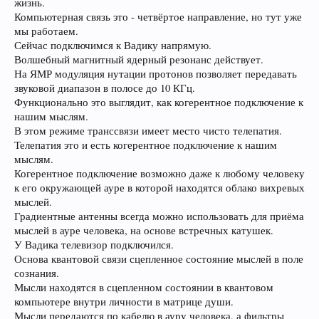
жизнь.
Компьютерная связь это - четвёртое направление, но тут уже
мы работаем.
Сейчас подключимся к Вадику напрямую.
Волшебный магнитный ядерный резонанс действует.
На ЯМР модуляция нутации протонов позволяет передавать
звуковой диапазон в полосе до 10 КГц.
Функционально это выглядит, как когерентное подключение к
нашим мыслям.
В этом режиме транссвязи имеет место чисто телепатия.
Телепатия это и есть когерентное подключение к нашим
мыслям.
Когерентное подключение возможно даже к любому человеку
к его окружающей ауре в которой находятся облако вихревых
мыслей.
Градиентные антенны всегда можно использовать для приёма
мыслей в ауре человека, на основе встречных катушек.
У Вадика телевизор подключился.
Основа квантовой связи сцепленное состояние мыслей в поле
сознания.
Мысли находятся в сцепленном состоянии в квантовом
компьютере внутри личности в матрице души.
Мысли передаются по кабелю в ауру человека, а фильтры