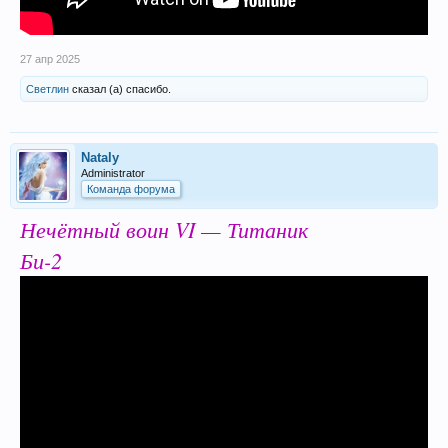
27 апр 2025
Светлин
сказал (а) спасибо.
Nataly
Administrator
Команда форума
Нечётный воин VI — Титаник
Би-2