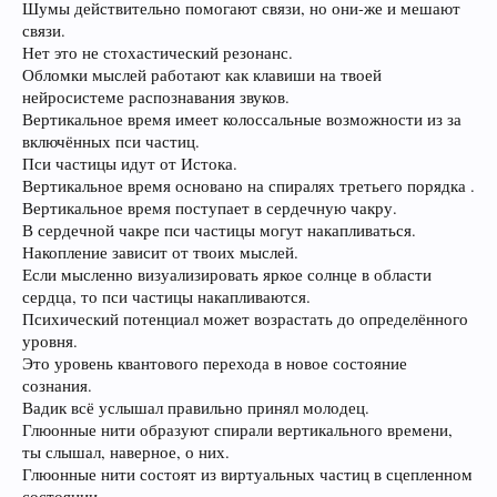
Шумы действительно помогают связи, но они-же и мешают
связи.
Нет это не стохастический резонанс.
Обломки мыслей работают как клавиши на твоей
нейросистеме распознавания звуков.
Вертикальное время имеет колоссальные возможности из за
включённых пси частиц.
Пси частицы идут от Истока.
Вертикальное время основано на спиралях третьего порядка .
Вертикальное время поступает в сердечную чакру.
В сердечной чакре пси частицы могут накапливаться.
Накопление зависит от твоих мыслей.
Если мысленно визуализировать яркое солнце в области
сердца, то пси частицы накапливаются.
Психический потенциал может возрастать до определённого
уровня.
Это уровень квантового перехода в новое состояние
сознания.
Вадик всё услышал правильно принял молодец.
Глюонные нити образуют спирали вертикального времени,
ты слышал, наверное, о них.
Глюонные нити состоят из виртуальных частиц в сцепленном
состоянии.