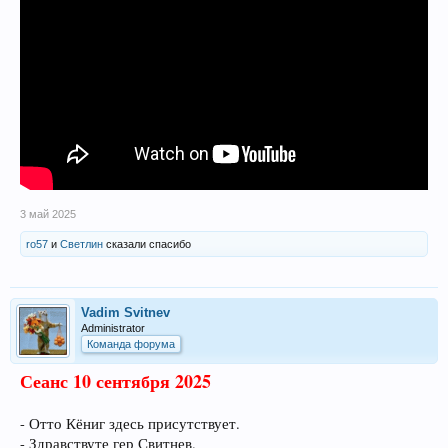
3 май 2025
ro57
и
Светлин
сказали спасибо
Vadim Svitnev
Administrator
Команда форума
Сеанс 10 сентября 2025
- Отто Кёниг здесь присутствует.
- Здравствуте гер Свитнев.