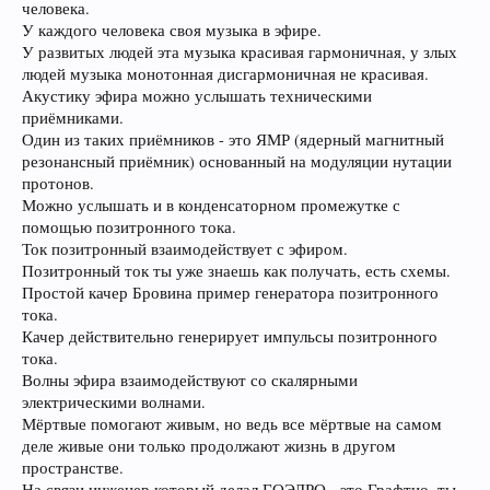
человека.
У каждого человека своя музыка в эфире.
У развитых людей эта музыка красивая гармоничная, у злых
людей музыка монотонная дисгармоничная не красивая.
Акустику эфира можно услышать техническими
приёмниками.
Один из таких приёмников - это ЯМР (ядерный магнитный
резонансный приёмник) основанный на модуляции нутации
протонов.
Можно услышать и в конденсаторном промежутке с
помощью позитронного тока.
Ток позитронный взаимодействует с эфиром.
Позитронный ток ты уже знаешь как получать, есть схемы.
Простой качер Бровина пример генератора позитронного
тока.
Качер действительно генерирует импульсы позитронного
тока.
Волны эфира взаимодействуют со скалярными
электрическими волнами.
Мёртвые помогают живым, но ведь все мёртвые на самом
деле живые они только продолжают жизнь в другом
пространстве.
На связи инженер который делал ГОЭЛРО - это Графтио, ты