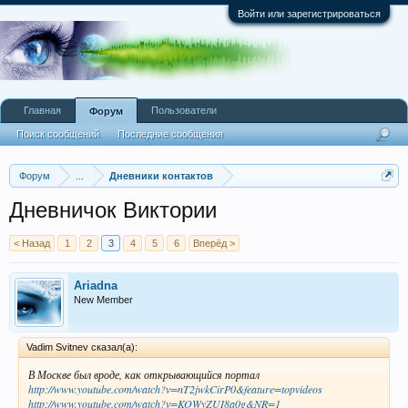
Войти или зарегистрироваться
Главная
Пользователи
Форум
Поиск сообщений
Последние сообщения
Форум
...
Дневники контактов
Дневничок Виктории
< Назад
1
2
3
4
5
6
Вперёд >
Ariadna
New Member
Vadim Svitnev сказал(а):
В Москве был вроде, как открывающийся портал
http://www.youtube.com/watch?v=nT2jwkCirP0&feature=topvideos
http://www.youtube.com/watch?v=KOWyZUI8a0g&NR=1