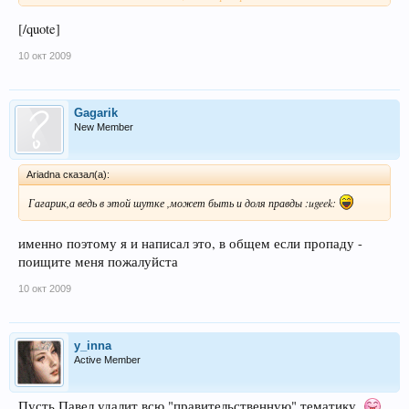
чего?
[/quote]
правительство явно что-то скрывает от народа, отмазки что это
льдинки - звучат настолько глупо, насколько глупо наше
10 окт 2009
правительство!
Одновременно и в Москве и в Киеве
Разумеется, такое не объявляется никогда.
Gagarik
New Member
Ariadna сказал(а):
Гагарик,а ведь в этой шутке ,может быть и доля правды :ugeek:
именно поэтому я и написал это, в общем если пропаду -
поищите меня пожалуйста
10 окт 2009
y_inna
Active Member
Пусть Павел удалит всю "правительственную" тематику.