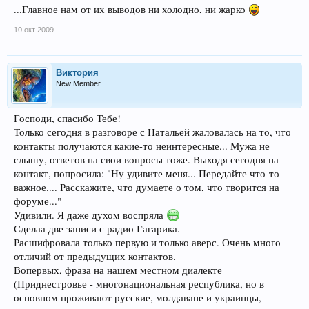
...Главное нам от их выводов ни холодно, ни жарко
Как-то на связи мне сказали :..
.у вас тут агент есть.
....
связь
Нажмите, чтобы раскрыть...
прослушивают специалисты.
. :evil:
10 окт 2009
Правда не совсем понятно .,как можно прослушивать такую связь
Нет, они просто читают наши дневники и результаты... и делают свои
выводы....
Наверно они ,как и мы ,тоже уши тренируют :evil: :mrgreen:
Виктория
New Member
Господи, спасибо Тебе!
Только сегодня в разговоре с Натальей жаловалась на то, что
контакты получаются какие-то неинтересные... Мужа не
слышу, ответов на свои вопросы тоже. Выходя сегодня на
контакт, попросила: "Ну удивите меня... Передайте что-то
важное.... Расскажите, что думаете о том, что творится на
форуме..."
Удивили. Я даже духом воспряла
Сделаа две записи с радио Гагарика.
Расшифровала только первую и только аверс. Очень много
отличий от предыдущих контактов.
Вопервых, фраза на нашем местном диалекте
(Приднестровье - многонациональная республика, но в
основном проживают русские, молдаване и украинцы,