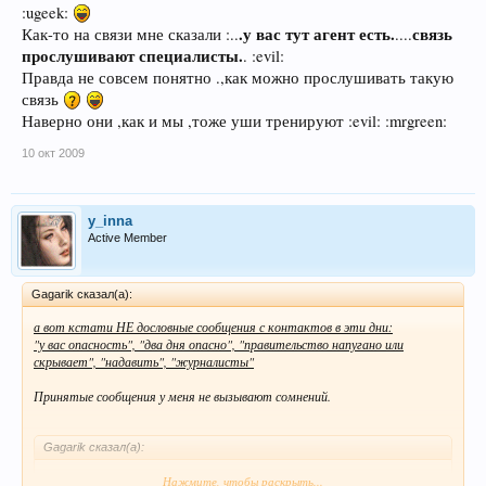
:ugeek:
.у вас тут агент есть.
связь
Как-то на связи мне сказали :..
....
прослушивают специалисты.
. :evil:
Правда не совсем понятно .,как можно прослушивать такую
связь
Наверно они ,как и мы ,тоже уши тренируют :evil: :mrgreen:
10 окт 2009
y_inna
Active Member
Gagarik сказал(а):
а вот кстати НЕ дословные сообщения с контактов в эти дни:
"у вас опасность", "два дня опасно", "правительство напугано или
скрывает", "надавить", "журналисты"
Принятые сообщения у меня не вызывают сомнений.
Gagarik сказал(а):
а не испытания ли это нового оружия массового поражения или еще
Нажмите, чтобы раскрыть...