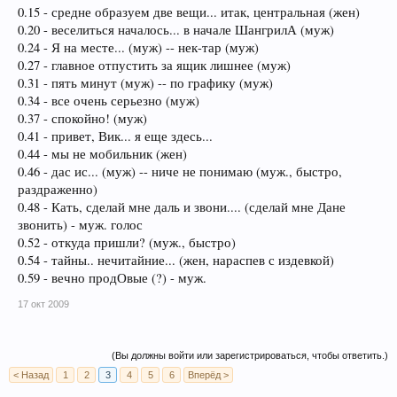
0.15 - средне образуем две вещи... итак, центральная (жен)
0.20 - веселиться началось... в начале ШангрилА (муж)
0.24 - Я на месте... (муж) -- нек-тар (муж)
0.27 - главное отпустить за ящик лишнее (муж)
0.31 - пять минут (муж) -- по графику (муж)
0.34 - все очень серьезно (муж)
0.37 - спокойно! (муж)
0.41 - привет, Вик... я еще здесь...
0.44 - мы не мобильник (жен)
0.46 - дас ис... (муж) -- ниче не понимаю (муж., быстро,
раздраженно)
0.48 - Кать, сделай мне даль и звони.... (сделай мне Дане
звонить) - муж. голос
0.52 - откуда пришли? (муж., быстро)
0.54 - тайны.. нечитайние... (жен, нараспев с издевкой)
0.59 - вечно продОвые (?) - муж.
17 окт 2009
(Вы должны войти или зарегистрироваться, чтобы ответить.)
< Назад
1
2
3
4
5
6
Вперёд >