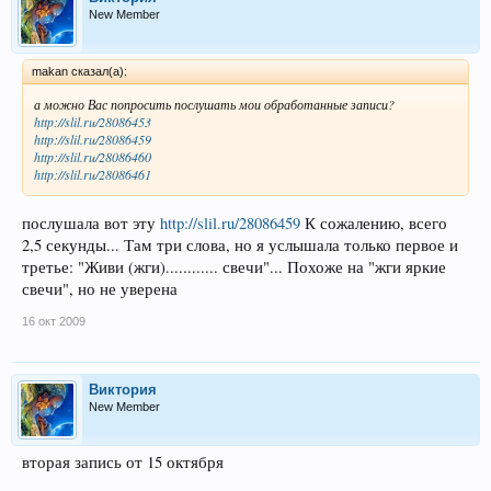
New Member
makan сказал(а):
а можно Вас попросить послушать мои обработанные записи?
http://slil.ru/28086453
http://slil.ru/28086459
http://slil.ru/28086460
http://slil.ru/28086461
послушала вот эту
http://slil.ru/28086459
К сожалению, всего
2,5 секунды... Там три слова, но я услышала только первое и
третье: "Живи (жги)............ свечи"... Похоже на "жги яркие
свечи", но не уверена
16 окт 2009
Виктория
New Member
вторая запись от 15 октября