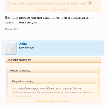
Гагарик,а ведь в этой шутке ,может быть и доля правды :ugeek:
Как-то на связи мне сказали :..
.у вас тут агент есть.
....
связь
Нажмите, чтобы раскрыть...
прослушивают специалисты.
. :evil:
Правда не совсем понятно .,как можно прослушивать такую связь
Нет, они просто читают наши дневники и результаты... и
Наверно они ,как и мы ,тоже уши тренируют :evil: :mrgreen:
делают свои выводы....
10 окт 2009
Anita
New Member
Виктория сказал(а):
Ariadna сказал(а):
Gagarik сказал(а):
з.ы. если вдруг завтра не выйду на связь - значит до меня
добрались спецслужбы нашего правительства и пытают где-то в
своих застенках
Нажмите, чтобы раскрыть...
Гагарик,а ведь в этой шутке ,может быть и доля правды :ugeek: