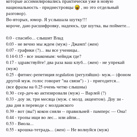
которые ассимилировались практически уже в новую
национальность - приднестровцы
, но это отдельный
разговор).
Во-вторых, юмор. Я услышала шутку!!!
короче, даю расшифровку, надеюсь, где шутка, вы поймете...
0.0 - спасибо... слышит Влад
0.03 - не вечно мы ждем (муж) - Джамп! (жен)
0.07 - графики (?)... вы все ученицы..
0.14-0.15 - все знакомым: чейндж где?
0.17 - здравствуйте! два раза ваш клуб... (жен) - не упрекай
(муж)
0.25 - фитнес-репетиция regulation (регулэйшн)- муж.-- (фоном
другой муж. голос говорит "на связи") - ) - пригодится...
(все фразы на 0.25 очень четко слышны)
0.30 - сер-деч-ко актизировали (муж) -- Варлей (?)
0.33 - доу зи, три месяца (муж. с молд. акцентом). Доу зи -
два дня в переводе с молдавского
0.39 - вот (вы?) кокон сняли -- правильней - памперс --- Она!
0.44 - тропы ищи во лес... или айпи...
0.53 - Виола...
0.55 - крошка-тетрадь... (жен) -- Не волнуйся (муж)