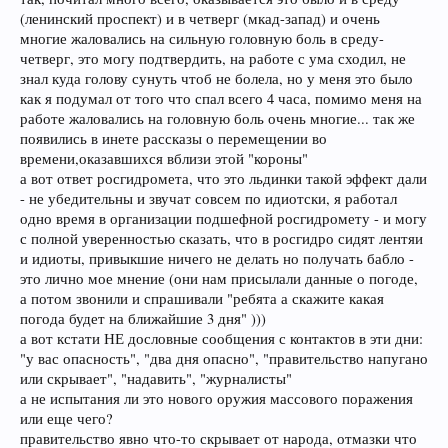
(ленинский проспект) и в четверг (мкад-запад) и очень
многие жаловались на сильную головную боль в среду-
четверг, это могу подтвердить, на работе с ума сходил, не
знал куда голову сунуть чтоб не болела, но у меня это было
как я подумал от того что спал всего 4 часа, помимо меня на
работе жаловались на головную боль очень многие... так же
появились в инете рассказы о перемещении во
времени,оказавшихся вблизи этой "короны"
а вот ответ росгидромета, что это льдинки такой эффект дали
- не убедительны и звучат совсем по идиотски, я работал
одно время в организации подшефной росгидромету - и могу
с полной уверенностью сказать, что в росгидро сидят лентяи
и идиоты, привыкшие ничего не делать но получать бабло -
это лично мое мнение (они нам присылали данные о погоде,
а потом звонили и спрашивали "ребята а скажите какая
погода будет на ближайшие 3 дня" )))
а вот кстати НЕ дословные сообщения с контактов в эти дни:
"у вас опасность", "два дня опасно", "правительство напугано
или скрывает", "надавить", "журналисты"
а не испытания ли это нового оружия массового поражения
или еще чего?
правительство явно что-то скрывает от народа, отмазки что