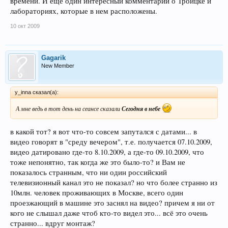
времени. И еще один интересный комментарий о Троицке и
лабораториях, которые в нем расположены.
10 окт 2009
Gagarik
New Member
y_inna сказал(а):
А мне ведь в тот день на сеансе сказали
Сегодня в небе
в какой тот? я вот что-то совсем запутался с датами... в
видео говорят в "среду вечером", т.е. получается 07.10.2009,
видео датировано где-то 8.10.2009, а где-то 09.10.2009, что
тоже непонятно, так когда же это было-то? и Вам не
показалось странным, что ни один российский
телевизионный канал это не показал? но что более странно из
10млн. человек проживающих в Москве, всего один
проезжающий в машине это заснял на видео? причем я ни от
кого не слышал даже чтоб кто-то видел это... всё это очень
странно... вдруг монтаж?