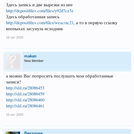
Здесь запись и две вырезки из нее
http://depositfiles.com/files/y92d7cz5z
Здесь обработанная запись
http://depositfiles.com/files/weacixc21
, а то в первую ссылку
впопыхах засунула исходник
16 окт 2009
makan
New Member
а можно Вас попросить послушать мои обработанные
записи?
http://slil.ru/28086453
http://slil.ru/28086459
http://slil.ru/28086460
http://slil.ru/28086461
16 окт 2009
Виктория