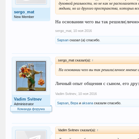
духовной реальности, но не как не располагаетс
людьми, но из другого пространства, которых в
sergo_mat
New Member
На основании чего вы так решили(лично
sergo_mat
,
10 ноя 2016
Sapsan
сказал (а) спасибо.
sergo_mat сказал(а):
↑
На основании чего вы так решили(личное мнение 
Личный опыт общения с сыном, его дру
Vadim Svitnev
,
10 ноя 2016
Vadim Svitnev
Sapsan
,
Вера
и
aksana
сказали спасибо.
Administrator
Команда форума
Vadim Svitnev сказал(а):
↑