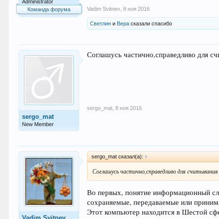
Administrator
Vadim Svitnev
,
8 ноя 2016
Команда форума
Светлин
и
Вера
сказали спасибо
Соглашусь частично,справедливо для сч
sergo_mat
,
8 ноя 2016
sergo_mat
New Member
sergo_mat сказал(а):
↑
Соглашусь частично,справедливо для считывания 
Во первых, понятие информационный сло
сохраняемые, передаваемые или приним
Этот компьютер находится в Шестой сфе
Vadim Svitnev