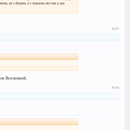
тями, не с духами, а с такими-же как и мы
#147
ом Вселенной.
#148