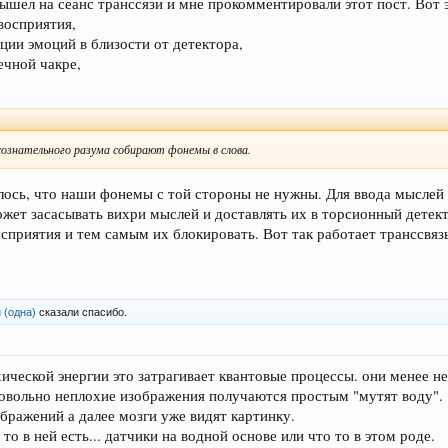
а вышел на сеанс транссязи и мне прокомментировали этот пост. Вот
восприятия,
ции эмоций в близости от детектора,
ечной чакре,
сознательного разума собирают фонемы в слова.
алось, что наши фонемы с той стороны не нужны. Для ввода мыслей
ет засасывать вихри мыслей и доставлять их в торсионный детекто
сприятия и тем самым их блокировать. Вот так работает транссвяз
 (одна)
сказали спасибо.
ческой энергии это затрагивает квантовые процессы. они менее н
овольно неплохие изображения получаются простым "мутят воду".
бражений а далее мозги уже видят картинку.
то в ней есть... датчики на водной основе или что то в этом роде.