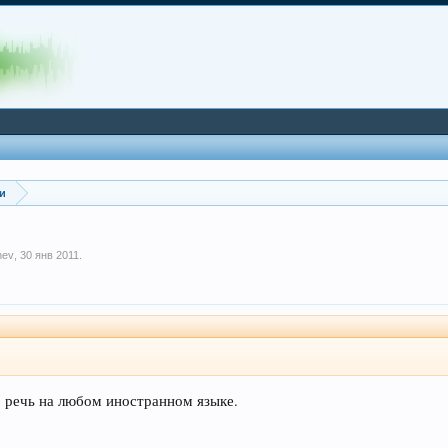
зи
nev
,
30 янв 2011
.
о речь на любом иностранном языке.