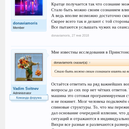
Кратце получается так что сознание мож
Стало быть можно своим сознанием влия
А ведь вполне возможно достаточно скон
Скорее всего так и делают с той сторон
donaviamoris
Все пытаются услышать чужих на сеанса
Member
donaviamoris
,
27 янв 2018
Мне известны исследования в Принстонс
donaviamoris сказал(а):
↑
Стало быть можно своим сознанием влиять на в
Остаётся ответить на ряд важнейших вопр
Vadim Svitnev
вопросы до сих пор нет чётких ответов.
Administrator
машина это сотовая программируемая ст
Команда форума
и не покинет. Мозг человека подключён
спиновые структуры. То, что мы пережив
дал основание очередной иллюзии, что 
ситуаций и отражаются в индивидуально
Вихри все разные и различаются размер