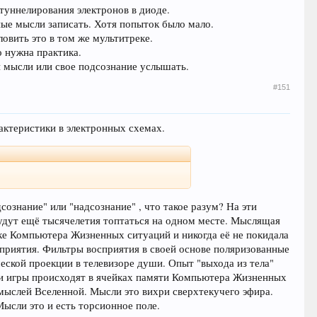
 туннелирования электронов в диоде.
ные мысли записать. Хотя попыток было мало.
овить это в том же мультитреке.
о нужна практика.
 мысли или свое подсознание услышать.
#151
актеристики в электронных схемах.
сознание" или "надсознание" , что такое разум? На эти
 будут ещё тысячелетия топтаться на одном месте. Мыслящая
ке Компьютера Жизненных ситуаций и никогда её не покидала
приятия. Фильтры восприятия в своей основе поляризованные
еской проекции в телевизоре души. Опыт "выхода из тела"
 эти игры происходят в ячейках памяти Компьютера Жизненных
мыслей Вселенной. Мысли это вихри сверхтекучего эфира.
ысли это и есть торсионное поле.