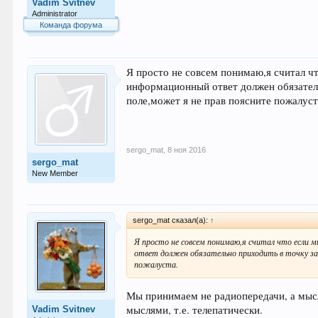
Vadim Svitnev
Administrator
Команда форума
Я просто не совсем понимаю,я считал ч
информационный ответ должен обязатель
поле,может я не прав поясните пожалуст
sergo_mat
,
8 ноя 2016
sergo_mat
New Member
sergo_mat сказал(а):
↑
Я просто не совсем понимаю,я считал что если 
ответ должен обязательно приходить в точку за
пожалуста.
Мы принимаем не радиопередачи, а мыс
мыслями, т.е. телепатически.
Vadim Svitnev