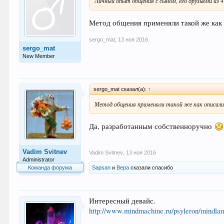
Личный опыт общения с сыном, его друзьями из 
Метод общения применяли такой же как
sergo_mat
,
13 ноя 2016
sergo_mat
New Member
sergo_mat сказал(а):
↑
Метод общения применяли такой же как описал
Да, разработанным собственноручно
Vadim Svitnev
Vadim Svitnev
,
13 ноя 2016
Administrator
Команда форума
Sapsan
и
Вера
сказали спасибо
Интересный девайс.
http://www.mindmachine.ru/psyleron/mindla