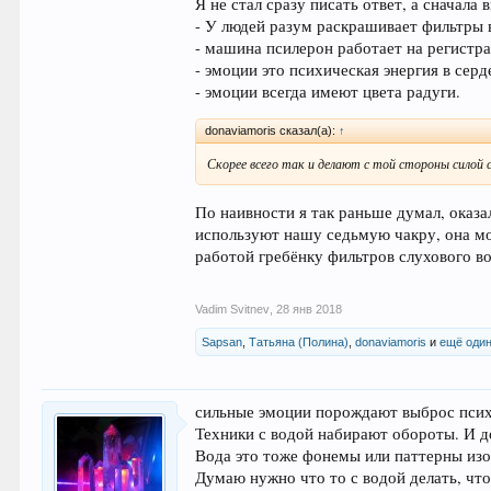
Я не стал сразу писать ответ, а сначал
- У людей разум раскрашивает фильтры 
- машина псилерон работает на регистра
- эмоции это психическая энергия в серд
- эмоции всегда имеют цвета радуги.
donaviamoris сказал(а):
↑
Скорее всего так и делают с той стороны силой 
По наивности я так раньше думал, оказ
используют нашу седьмую чакру, она мож
работой гребёнку фильтров слухового во
Vadim Svitnev
,
28 янв 2018
Sapsan
,
Татьяна (Полина)
,
donaviamoris
и
ещё один
сильные эмоции порождают выброс психи
Техники с водой набирают обороты. И д
Вода это тоже фонемы или паттерны изо
Думаю нужно что то с водой делать, что 