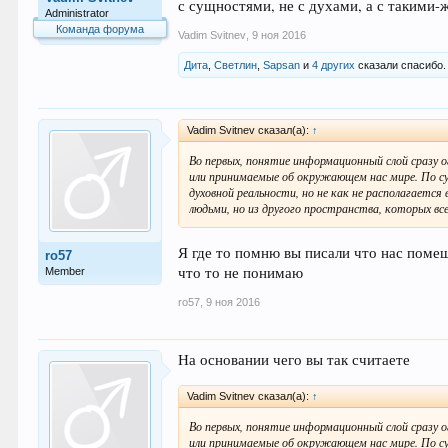
с сущностями, не с духами, а с такими-
Administrator
Команда форума
Vadim Svitnev
,
9 ноя 2016
Дита
,
Светлин
,
Sapsan
и
4 других
сказали спасибо.
Vadim Svitnev сказал(а):
↑
Во первых, понятие информационный слой сразу 
или принимаемые об окружающем нас мире. По 
духовной реальности, но не как не располагаетс
людьми, но из другого пространства, которых в
Я где то помню вы писали что нас поме
ro57
что то не понимаю
Member
ro57
,
9 ноя 2016
На основании чего вы так считаете
Vadim Svitnev сказал(а):
↑
Во первых, понятие информационный слой сразу 
или принимаемые об окружающем нас мире. По 