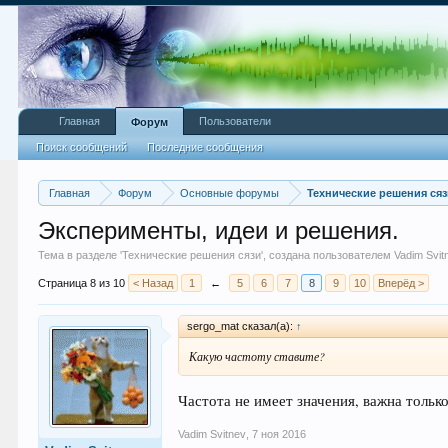
Главная
Пользователи
Форум
Поиск сообщений
Последние сообщения
Главная
Форум
Основные форумы
Технические решения ся
Эксперименты, идеи и решения.
Тема в разделе '
Технические решения сязи
', создана пользователем
Vadim Svit
Страница 8 из 10
< Назад
1
←
5
6
7
8
9
10
Вперёд >
sergo_mat сказал(а):
↑
Какую частоту ставите?
Частота не имеет значения, важна тольк
Vadim Svitnev
,
7 ноя 2016