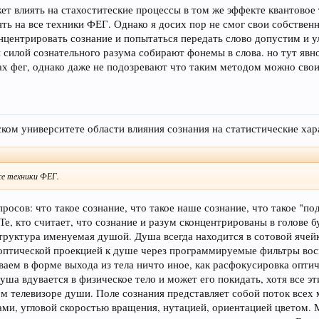
ет влиять на стахоститеские процессы в том же эффекте квантовое
ть на все техники ФЕГ. Однако я досих пор не смог свои собствен
центрировать сознание и попытаться передать слово допустим и ул
ы силой сознательного разума собирают фонемы в слова. но тут явн
х фег, однако даже не подозревают что таким методом можно свои
ком университете области влияния сознания на статистические хар
се техники ФЕГ.
осов: что такое сознание, что такое наше сознание, что такое "под
 Те, кто считает, что сознание и разум сконцентрированы в голове
руктура именуемая душой. Душа всегда находится в сотовой ячей
 оптической проекцией к душе через программируемые фильтры вос
аем в форме выхода из тела ничто иное, как расфокусировка оптич
душа вдувается в физическое тело и может его покидать, хотя все
м телевизоре души. Поле сознания представляет собой поток всех 
ами, угловой скоростью вращения, нутацией, ориентацией цветом. М