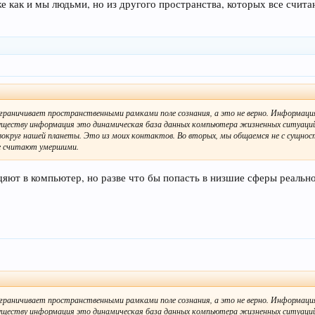
же как и мы людьми, но из другого пространства, которых все счи
ограничивает пространственными рамками поле сознания, а это не верно. Информаци
существу информация это динамическая база данных компьютера жизненных ситуац
я вокруг нашей планеты. Это из моих контактов. Во вторых, мы общаемся не с сущнос
се считают умершими.
щяют в компьютер, но разве что бы попасть в низшие сферы реально
ограничивает пространственными рамками поле сознания, а это не верно. Информаци
существу информация это динамическая база данных компьютера жизненных ситуац