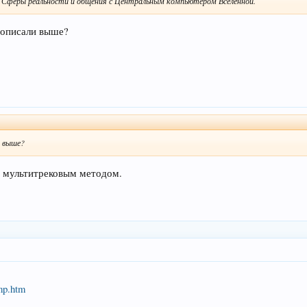
4 Сферы реальности и общения с Центральным компьютером Вселенной.
 описали выше?
и выше?
мультитрековым методом.
mp.htm