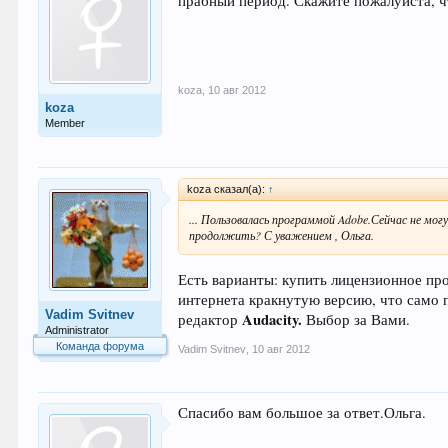
прабный период. Скажите пожалуйста, ч
koza
,
10 авг 2012
koza
Member
koza сказал(а):
↑
... Пользовалась программой Adobe.Сейчас не мог
продолжить? С уважением , Ольга.
Есть варианты: купить лицензионное пр
интернета кракнутую версию, что само п
Vadim Svitnev
Audacity.
редактор
Выбор за Вами.
Administrator
Команда форума
Vadim Svitnev
,
10 авг 2012
Спасибо вам большое за ответ.Ольга.