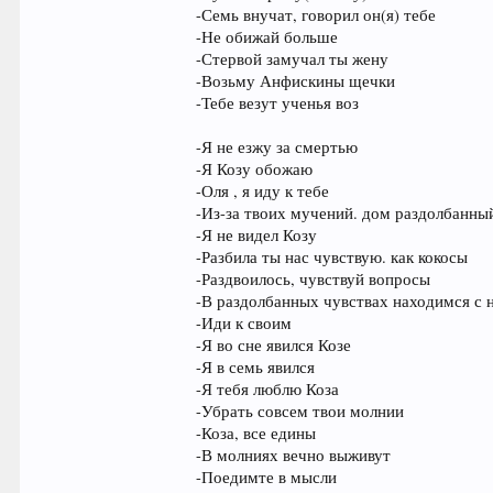
-Семь внучат, говорил он(я) тебе
-Не обижай больше
-Стервой замучал ты жену
-Возьму Анфискины щечки
-Тебе везут ученья воз
-Я не езжу за смертью
-Я Козу обожаю
-Оля , я иду к тебе
-Из-за твоих мучений. дом раздолбанны
-Я не видел Козу
-Разбила ты нас чувствую. как кокосы
-Раздвоилось, чувствуй вопросы
-В раздолбанных чувствах находимся с н
-Иди к своим
-Я во сне явился Козе
-Я в семь явился
-Я тебя люблю Коза
-Убрать совсем твои молнии
-Коза, все едины
-В молниях вечно выживут
-Поедимте в мысли