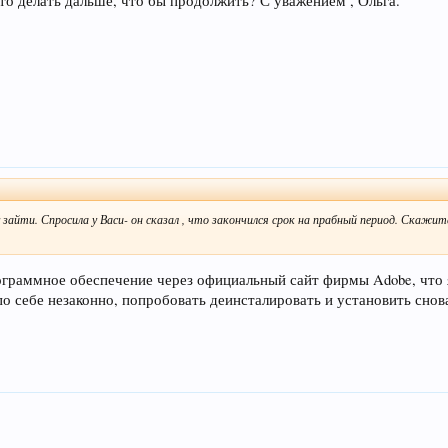
то делать дальше, что бы продолжить? С уважением , Ольга.
у зайти. Спросила у Васи- он сказал , что закончился срок на прабный период. Скаж
ограммное обеспечение через официальный сайт фирмы Adobe, что 
о себе незаконно, попробовать деинсталировать и установить снова