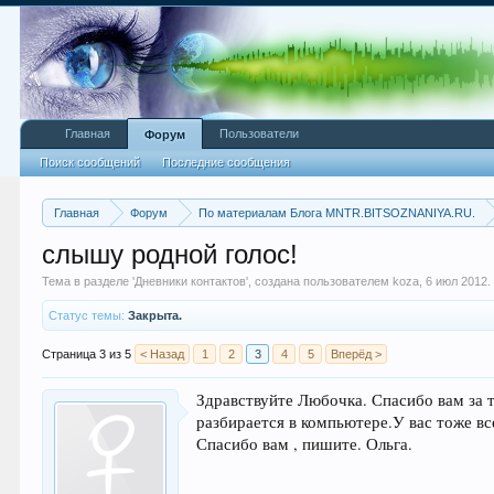
Главная
Пользователи
Форум
Поиск сообщений
Последние сообщения
Главная
Форум
По материалам Блога MNTR.BITSOZNANIYA.RU.
слышу родной голос!
Тема в разделе '
Дневники контактов
', создана пользователем
koza
,
6 июл 2012
.
Статус темы:
Закрыта.
Страница 3 из 5
< Назад
1
2
3
4
5
Вперёд >
Здравствуйте Любочка. Спасибо вам за т
разбирается в компьютере.У вас тоже все
Спасибо вам , пишите. Ольга.