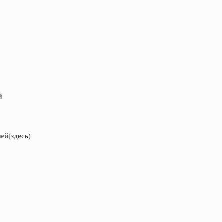
й
ей(здесь)