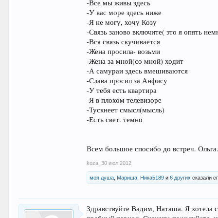
-Все мы живы здесь
-У вас море здесь ниже
-Я не могу, хочу Козу
-Связь заново включите( это я опять нем
-Вся связь скучивается
-Жена просила- возьми
-Жена за мной(со мной) ходит
-А самураи здесь вмешиваются
-Слава просил за Анфису
-У тебя есть квартира
-Я в плохом телевизоре
-Тускнеет смысл(мысль)
-Есть свет. темно
Всем большое спосибо до встреч. Ольга
koza
,
30 июл 2012
моя душа
,
Мариша
,
Ника5189
и
6 других
сказали с
Здравствуйте Вадим, Наташа. Я хотела с