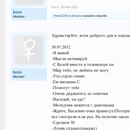
koza
,
30 июл 2012
koza
Ника5189
и
aksana
сказали спасибо
Member
Здравствуйте, всем доброго дня и хорош
30.07.2012
-Я живой
-Мысли активируй
-С Козой вместе в телевизоре он
-Мир тебе, не любить не могу
koza
-Ухо,горло-синие
Member
-Ем витамин С
-Помогут тебе
-Очень держитесь за семечки
-Василий, ты где?
-Молодчик нежится с девочками
-Ждите, Василию очки принесут(Потерял
все смотрели и не раз. На полочке око
-Сделаем 50
-Лучик отражу(покажу)