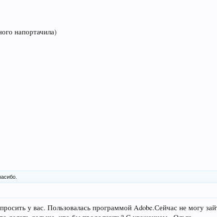
ного напортачила)
.
пасибо.
просить у вас. Пользовалась программой Adobe.Сейчас не могу зайти