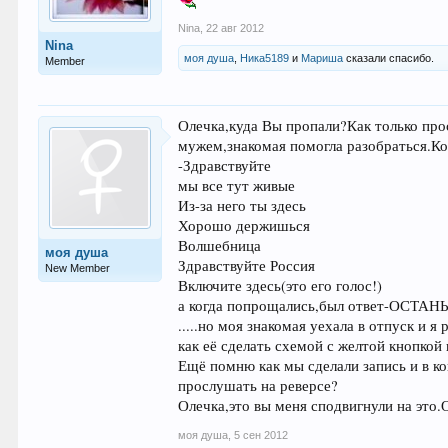
Nina
,
22 авг 2012
Nina
моя душа
,
Ника5189
и
Мариша
сказали спасибо.
Member
Олечка,куда Вы пропали?Как только прос
мужем,знакомая помогла разобраться.Ко
-Здравствуйте
мы все тут живые
Из-за него ты здесь
Хорошо держишься
Волшебница
моя душа
Здравствуйте Россия
New Member
Включите здесь(это его голос!)
а когда попрощались,был ответ-ОСТАН
.....но моя знакомая уехала в отпуск и 
как её сделать схемой с желтой кнопкой 
Ещё помню как мы сделали запись и в к
прослушать на реверсе?
Олечка,это вы меня сподвигнули на это
моя душа
,
5 сен 2012