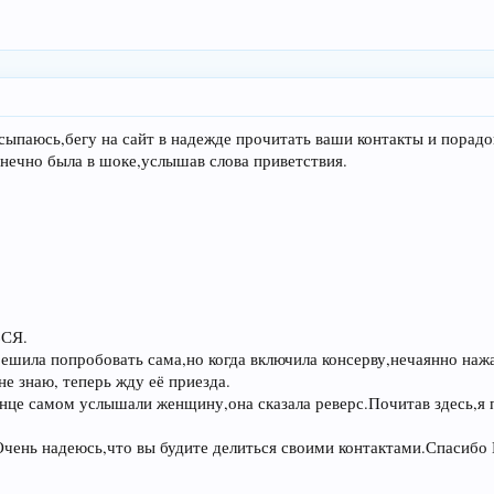
ыпаюсь,бегу на сайт в надежде прочитать ваши контакты и порадов
нечно была в шоке,услышав слова приветствия.
ЬСЯ.
я решила попробовать сама,но когда включила консерву,нечаянно наж
не знаю, теперь жду её приезда.
онце самом услышали женщину,она сказала реверс.Почитав здесь,я 
.Очень надеюсь,что вы будите делиться своими контактами.Спасибо