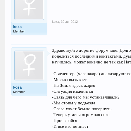
koza
,
10 авг 2012
koza
Member
Здравствуйте дорогие форумчане. Долго
поделиться последними контактами, дума
научилась, может конечно не так как На
-С челенгера(челенжира) анализируют в
-Москва вызывает
-На Земле здесь жарко
koza
-Ситуация изменится
Member
-Связь для чего мы устанавливали?
-Мы стоим у подъезда
-Слава хочет Землю повернуть
-Теперь у меня огромная сила
-Просыпайся
-И все кто не знает