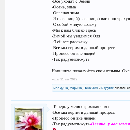
-Все уходят с Земли
-Осень, зима
-Опасная зима
-Я с лесницей(с лесницы) вас подстраху
-С собой милую возьму
-Мы к вам близко здесь
-Зимой мы увидимся Оля
-Я ей все расскажу
-Все мы верим в данный процесс
-Процесс он вне людей
-Так радуемся-жуть
Напишите пожалуйста свои отзывы. Очен
koza
,
21 авг 2012
моя душа
,
Мариша
,
Ника5189
и
6 других
сказали с
-Теперь у меня огромная сила
-Все мы верим в данный процесс
-Процесс он вне людей
-Oлечка ,у вас зам
-Так радуемся-жуть